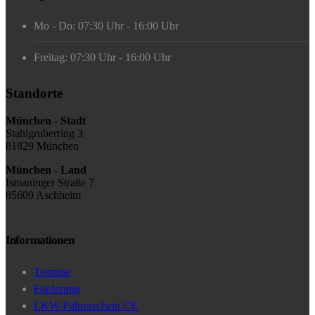
Mo - Do: 07:30 Uhr - 16:00 Uhr
Freitag: 07:30 Uhr - 16:00 Uhr
Standorte
München - Stadt
Stahlgruberring 3
81829 München
München - Land
Ismaninger Straße 7
85609 Aschheim
Informationen
Termine
Förderung
LKW-Führerschein CE