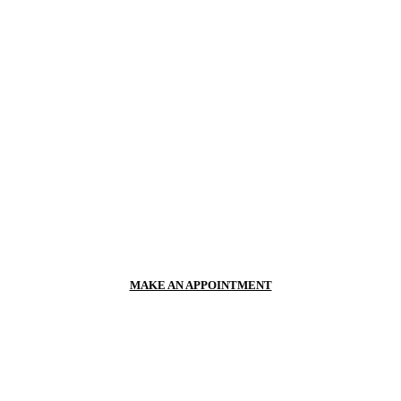
Best Mechanics Downtown Los
Angeles CA
Make An Appointment Today With Our Online Form
CALL US NOW
+123 4567 890
MAKE AN APPOINTMENT