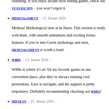
charming. If you enjoy arcade-style fishing games, check out
– you won’t regret it.
VUASANCAVN
12. Januar 2026
MEDUSAGAMEVN
Medusa! Mythological slots at its finest. This version is really
well-done, with smooth animations and exciting bonus
features. If you’re into Greek mythology and slots,
is worth a look!
MEDUSAGAMEVN
12. Januar 2026
W88IS
W88is is where it’s at! All my favorite games in one
convenient place, plus they’re always running cool
promotions. Easy to navigate, and the support is pretty
responsive. Definitely recommending checking out
!
W88IS
25. Januar 2026
MITOLYN